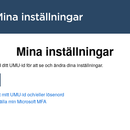
Mina inställningar
ditt UMU-id för att se och ändra dina inställningar.
 mitt UMU-id och/eller lösenord
ställa min Microsoft MFA