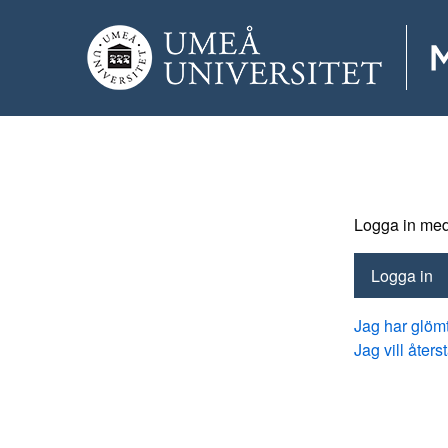
Logga in med 
Logga in
Jag har glömt
Jag vill åter